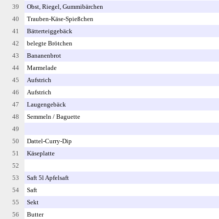
39
Obst, Riegel, Gummibärchen
40
Trauben-Käse-Spießchen
41
Bätterteiggebäck
42
belegte Brötchen
43
Bananenbrot
44
Marmelade
45
Aufstrich
46
Aufstrich
47
Laugengebäck
48
Semmeln / Baguette
49
50
Dattel-Curry-Dip
51
Käseplatte
52
53
Saft 5l Apfelsaft
54
Saft
55
Sekt
56
Butter