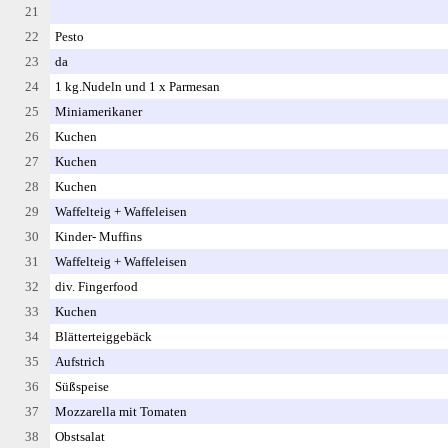
21
22
Pesto
23
da
24
1 kg.Nudeln und 1 x Parmesan
25
Miniamerikaner
26
Kuchen
27
Kuchen
28
Kuchen
29
Waffelteig + Waffeleisen
30
Kinder- Muffins
31
Waffelteig + Waffeleisen
32
div. Fingerfood
33
Kuchen
34
Blätterteiggebäck
35
Aufstrich
36
Süßspeise
37
Mozzarella mit Tomaten
38
Obstsalat