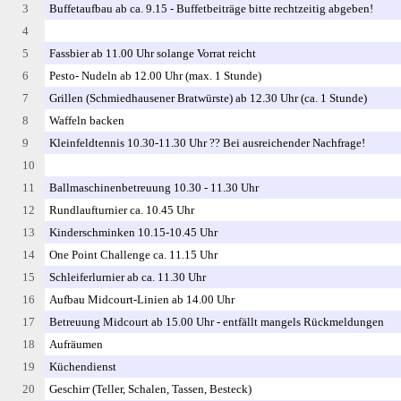
3
Buffetaufbau ab ca. 9.15 - Buffetbeiträge bitte rechtzeitig abgeben!
4
5
Fassbier ab 11.00 Uhr solange Vorrat reicht
6
Pesto- Nudeln ab 12.00 Uhr (max. 1 Stunde)
7
Grillen (Schmiedhausener Bratwürste) ab 12.30 Uhr (ca. 1 Stunde)
8
Waffeln backen
9
Kleinfeldtennis 10.30-11.30 Uhr ?? Bei ausreichender Nachfrage!
10
11
Ballmaschinenbetreuung 10.30 - 11.30 Uhr
12
Rundlaufturnier ca. 10.45 Uhr
13
Kinderschminken 10.15-10.45 Uhr
14
One Point Challenge ca. 11.15 Uhr
15
Schleiferlurnier ab ca. 11.30 Uhr
16
Aufbau Midcourt-Linien ab 14.00 Uhr
17
Betreuung Midcourt ab 15.00 Uhr - entfällt mangels Rückmeldungen
18
Aufräumen
19
Küchendienst
20
Geschirr (Teller, Schalen, Tassen, Besteck)