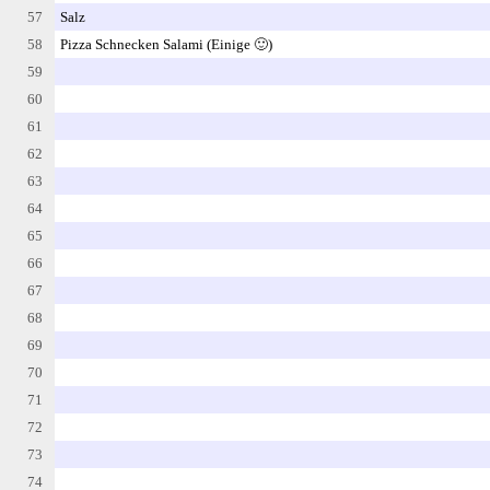
57
Salz
58
Pizza Schnecken Salami (Einige 🙂)
59
60
61
62
63
64
65
66
67
68
69
70
71
72
73
74