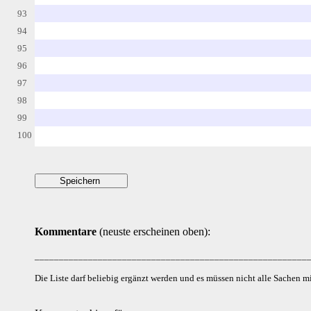
93
94
95
96
97
98
99
100
Kommentare
(neuste erscheinen oben):
___________________________________________________________ 
Die Liste darf beliebig ergänzt werden und es müssen nicht alle Sachen mi