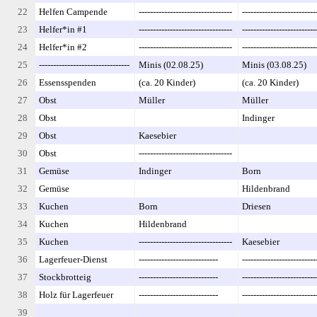
--
--
22
Helfen Campende
---------------------------------
--------------------------
--
--
23
Helfer*in #1
---------------------------------
--------------------------
--
--
24
Helfer*in #2
---------------------------------
--------------------------
--
--
25
--------------------------------
Minis (02.08.25)
Minis (03.08.25)
---
26
Essensspenden
(ca. 20 Kinder)
(ca. 20 Kinder)
27
Obst
Müller
Müller
28
Obst
Indinger
29
Obst
Kaesebier
30
Obst
---------------------------------
--
31
Gemüse
Indinger
Born
32
Gemüse
Hildenbrand
33
Kuchen
Born
Driesen
34
Kuchen
Hildenbrand
35
Kuchen
---------------------------------
Kaesebier
--
36
Lagerfeuer-Dienst
----------------------------
--------------------------
37
Stockbrotteig
----------------------------
--------------------------
38
Holz für Lagerfeuer
----------------------------
--------------------------
39